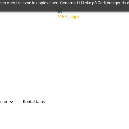
och mest relevanta upplevelsen. Genom att klicka på Godkänn ger du di
nster
Kontakta oss