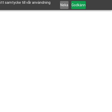
tt samtycke till vår användning
Neka
Godkänn