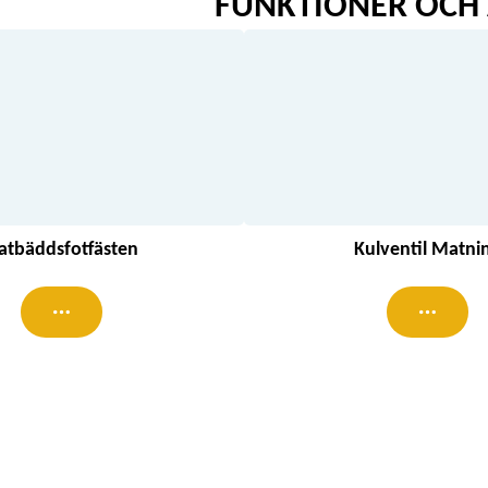
FUNKTIONER OCH 
latbäddsfotfästen
Kulventil Matni