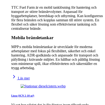
TTC Fuel Farm är en mobil tanklösning för hantering och
transport av större bränslevolymer. Anpassad för
byggarbetsplatser, beredskap och uthyrning. Kan konfigureras
för flera bränslen och kopplas samman till större system. En
flexibel och säker lösning som effektiviserar tankning och
centraliserar bränsle.
Mobila bränsletankar
MPP:s mobila bränsletankar är utvecklade för moderna
arbetsplatser med fokus på flexibilitet, säkerhet och enkel
hantering. ADR-godkända och anpassade för transport och
påfyllning i krävande miljöer. En hållbar och pålitlig lösning
som minimerar spill, ökar effektiviteten och säkerställer en
trygg arbetsdag.
Läs mer
Liten (SCN 2-10 m³)
Vi vet hur viktigt det är för företag inom tillverkande