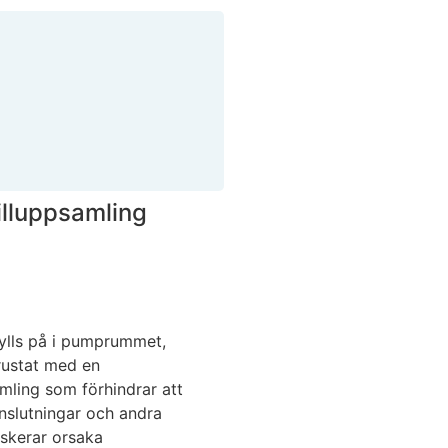
illuppsamling
fylls på i pumprummet,
rustat med en
mling som förhindrar att
nslutningar och andra
riskerar orsaka