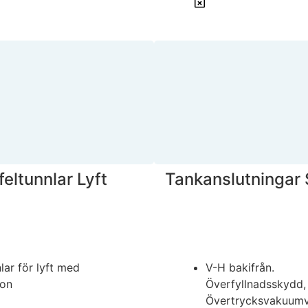
feltunnlar Lyft
Tankanslutningar 
lar för lyft med
V-H bakifrån.
don
Överfyllnadsskydd,
Övertrycksvakuumve