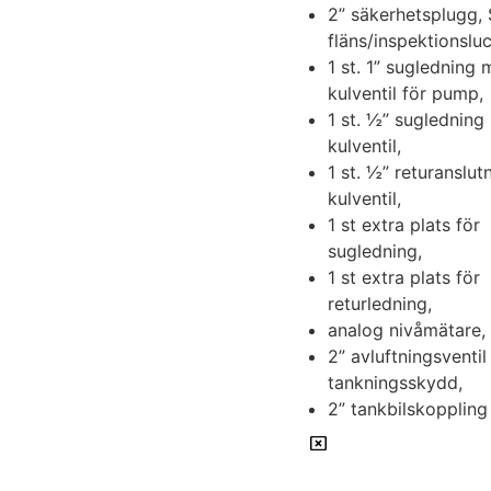
2” säkerhetsplugg, 
fläns/inspektionslu
1 st. 1” sugledning
kulventil för pump,
1 st. ½” suglednin
kulventil,
1 st. ½” returanslu
kulventil,
1 st extra plats för
sugledning,
1 st extra plats för
returledning,
analog nivåmätare,
2” avluftningsventi
tankningsskydd,
2” tankbilskoppling