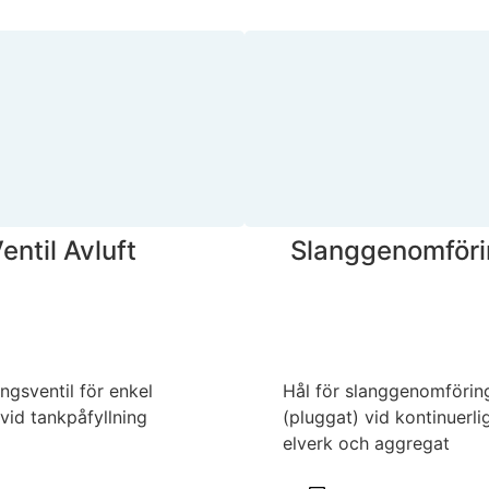
entil Avluft
Slanggenomföri
ingsventil för enkel
Hål för slanggenomförin
 vid tankpåfyllning
(pluggat) vid kontinuerlig
elverk och aggregat