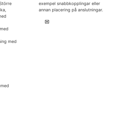
Större
exempel snabbkopplingar eller
cka,
annan placering på anslutningar.
 med
g med
tning med
l med