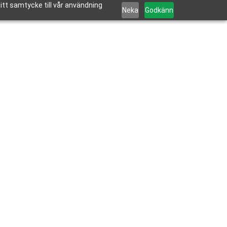
tt samtycke till vår användning
Neka
Godkänn