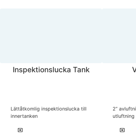
Inspektionslucka Tank
V
Lättåtkomlig inspektionslucka till
2” avluftn
innertanken
utluftning