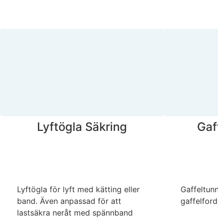
Lyftögla Säkring
Gaf
Lyftögla för lyft med kätting eller
Gaffeltunn
band. Även anpassad för att
gaffelfor
lastsäkra neråt med spännband