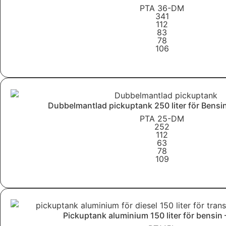
PTA 36-DM
341
112
83
78
106
Läs mer
Dubbelmantlad pickuptank 250 liter för Bens
PTA 25-DM
252
112
63
78
109
Läs mer
Pickuptank aluminium 150 liter för bensin 