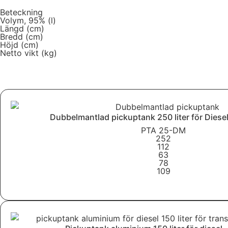
Beteckning
Volym, 95% (l)
Längd (cm)
Bredd (cm)
Höjd (cm)
Netto vikt (kg)
Ladda ned broschyr
Dubbelmantlad pickuptank 250 liter för Dies
PTA 25-DM
252
112
63
78
109
Läs mer