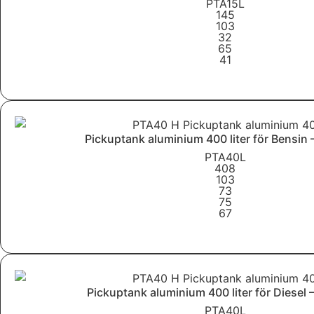
PTA15L
145
103
32
65
41
Läs mer
Pickuptank aluminium 400 liter för Bensin
PTA40L
408
103
73
75
67
Läs mer
Pickuptank aluminium 400 liter för Diesel
PTA40L