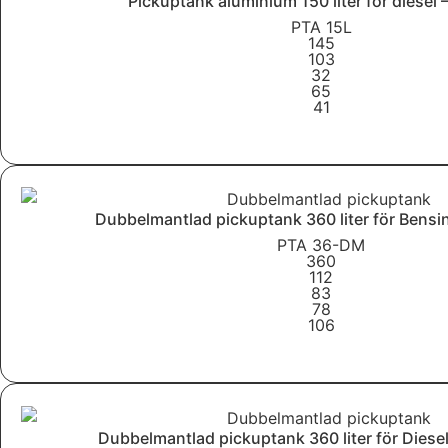
Pickuptank aluminium 150 liter för diesel 
PTA 15L
145
103
32
65
41
Läs mer
Dubbelmantlad pickuptank 360 liter för Bens
PTA 36-DM
360
112
83
78
106
Läs mer
Dubbelmantlad pickuptank 360 liter för Dies