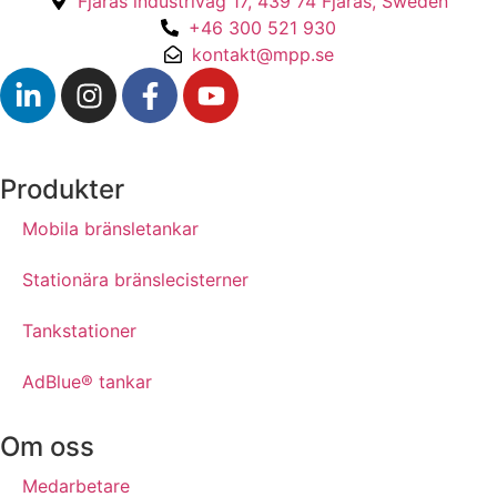
Fjärås industriväg 17, 439 74 Fjärås, Sweden
+46 300 521 930
kontakt@mpp.se
Produkter
Mobila bränsletankar
Stationära bränslecisterner
Tankstationer
AdBlue® tankar
Om oss
Medarbetare