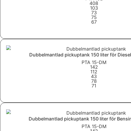
408
103
73
75
67
Läs mer
Dubbelmantlad pickuptank 150 liter för Diese
PTA 15-DM
142
112
43
78
71
Läs mer
Dubbelmantlad pickuptank 150 liter för Bens
PTA 15-DM
142