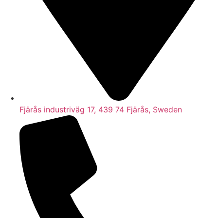
Fjärås industriväg 17, 439 74 Fjärås, Sweden