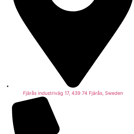
Fjärås industriväg 17, 439 74 Fjärås, Sweden