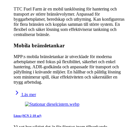
TTC Fuel Farm är en mobil tanklösning för hantering och
transport av större bränslevolymer. Anpassad för
byggarbetsplatser, beredskap och uthyrning. Kan konfigureras
för flera bränslen och kopplas samman till större system. En
flexibel och säker lösning som effektiviserar tankning och
centraliserar bränsle.
Mobila bränsletankar
MPP:s mobila bränsletankar är utvecklade för moderna
arbetsplatser med fokus på flexibilitet, säkerhet och enkel
hantering. ADR-godkända och anpassade för transport och
påfyllning i krävande miljöer. En hållbar och pålitlig lösning
som minimerar spill, ökar effektiviteten och säkerställer en
trygg arbetsdag.
Läs mer
Liten (SCN 2-10 m³)
Vi vet hur viktigt det är för företag inom tillverkande