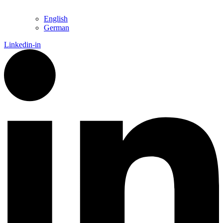
English
German
Linkedin-in