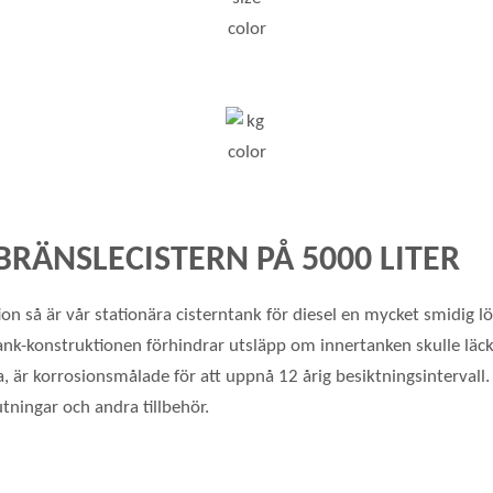
RÄNSLECISTERN PÅ 5000 LITER
ution så är vår stationära cisterntank för diesel en mycket smidi
-i-tank-konstruktionen förhindrar utsläpp om innertanken skulle l
, är korrosionsmålade för att uppnå 12 årig besiktningsintervall
tningar och andra tillbehör.