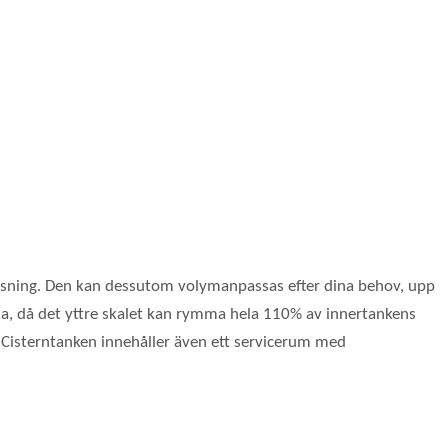
g lösning. Den kan dessutom volymanpassas efter dina behov, upp
äcka, då det yttre skalet kan rymma hela 110% av innertankens
. Cisterntanken innehåller även ett servicerum med