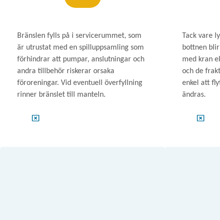
Bränslen fylls på i servicerummet, som
Tack vare l
är utrustat med en spilluppsamling som
bottnen blir 
förhindrar att pumpar, anslutningar och
med kran el
andra tillbehör riskerar orsaka
och de frak
föroreningar. Vid eventuell överfyllning
enkel att fl
rinner bränslet till manteln.
ändras.