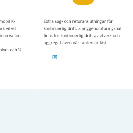
mobil K-
Extra sug- och returanslutningar för
rk vilket
kontinuerlig drift. Slanggenomföringshål
intervallen
finns för kontinuerlig drift av elverk och
aggregat även när tanken är låst.
olvet och ¼