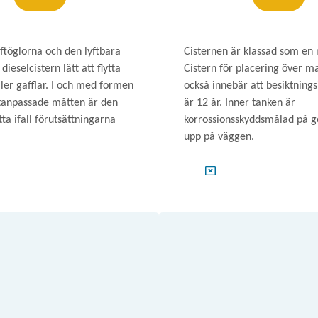
yftöglorna och den lyftbara
Cisternen är klassad som en 
dieselcistern lätt att flytta
Cistern för placering över ma
ler gafflar. I och med formen
också innebär att besiktnings
tanpassade måtten är den
är 12 år. Inner tanken är
ytta ifall förutsättningarna
korrossionsskyddsmålad på g
upp på väggen.