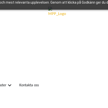
och mest relevanta upplevelsen. Genom att klicka på Godkänn ger du di
nster
Kontakta oss