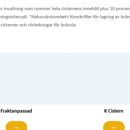
av invallning som rymmer hela cisternens innehåll plus 10 procen
ktningsintervall. *Naturvårdsverkets föreskrifter för lagring av
isterner och rörledningar för bränsle.
Fraktanpassad
K Cistern