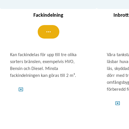
Fackindelning
Inbrot
Kan fackindelas för upp till tre olika
Våra tankst
sorters bränslen, exempelvis HVO,
låsbar huva
Bensin och Diesel. Minsta
lås, skyddad
fackindelningen kan göras till 2 m³.
dörr med tr
omfångsbyg
förberedd f