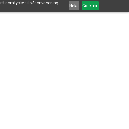
tt samtycke till vår användning
Neka
Godkänn