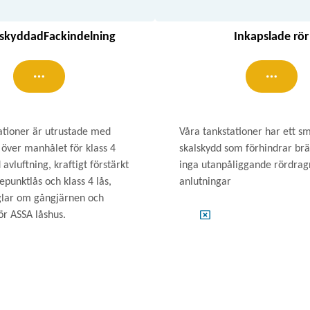
tskyddadFackindelning
Inkapslade rör
ationer är utrustade med
Våra tankstationer har ett s
 över manhålet för klass 4
skalskydd som förhindrar brä
 avluftning, kraftigt förstärkt
inga utanpåliggande rördragn
epunktlås och klass 4 lås,
anlutningar
lar om gångjärnen och
ör ASSA låshus.