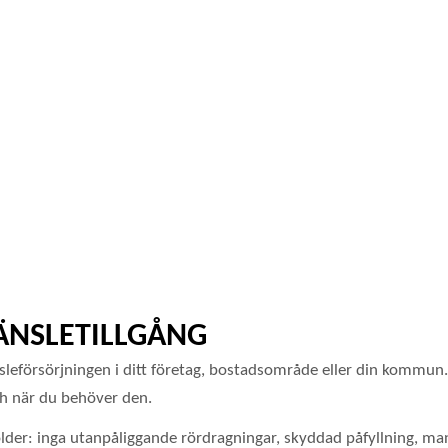
RÄNSLETILLGÅNG
änsleförsörjningen i ditt företag, bostadsområde eller din kommu
och när du behöver den.
ölder: inga utanpåliggande rördragningar, skyddad påfyllning, m