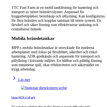
TTC Fuel Farm är en mobil tanklösning för hantering och
transport av större bränslevolymer. Anpassad för
byggarbetsplatser, beredskap och uthyrning. Kan konfigureras
för flera bränslen och kopplas samman till större system. En
flexibel och säker lösning som effektiviserar tankning och
centraliserar bränsle.
Mobila bränsletankar
MPP:s mobila bränsletankar är utvecklade för moderna
arbetsplatser med fokus på flexibilitet, säkerhet och enkel
hantering. ADR-godkända och anpassade för transport och
påfyllning i krävande miljöer. En hållbar och pålitlig lösning
som minimerar spill, ökar effektiviteten och säkerställer en
trygg arbetsdag.
Läs mer
Liten (SCN 2-10 m³)
Vi vet hur viktigt det är för företag inom tillverkande