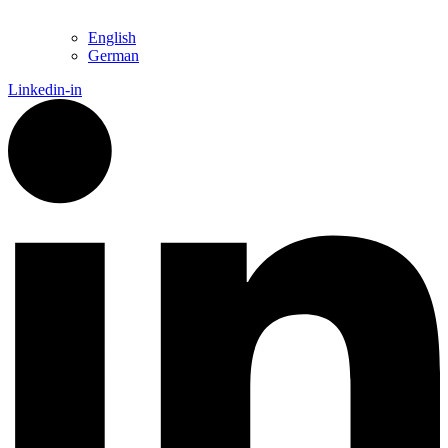
English
German
Linkedin-in