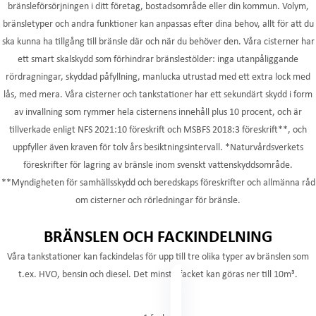
bränsleförsörjningen i ditt företag, bostadsområde eller din kommun. Volym,
bränsletyper och andra funktioner kan anpassas efter dina behov, allt för att du
ska kunna ha tillgång till bränsle där och när du behöver den. Våra cisterner har
ett smart skalskydd som förhindrar bränslestölder: inga utanpåliggande
rördragningar, skyddad påfyllning, manlucka utrustad med ett extra lock med
lås, med mera. Våra cisterner och tankstationer har ett sekundärt skydd i form
av invallning som rymmer hela cisternens innehåll plus 10 procent, och är
tillverkade enligt NFS 2021:10 föreskrift och MSBFS 2018:3 föreskrift**, och
uppfyller även kraven för tolv års besiktningsintervall. *Naturvårdsverkets
föreskrifter för lagring av bränsle inom svenskt vattenskyddsområde.
**Myndigheten för samhällsskydd och beredskaps föreskrifter och allmänna råd
om cisterner och rörledningar för bränsle.
BRÄNSLEN OCH FACKINDELNING
Våra tankstationer kan fackindelas för upp till tre olika typer av bränslen som
t.ex. HVO, bensin och diesel. Det minsta facket kan göras ner till 10m³.