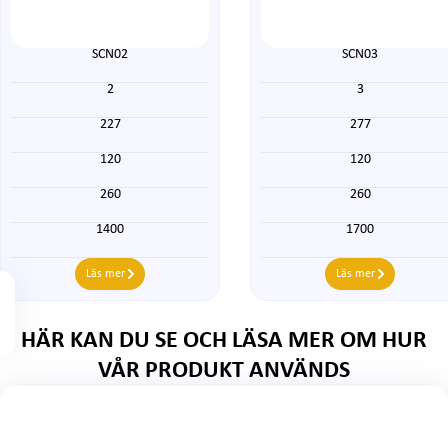
SCN02
SCN03
2
3
227
277
120
120
260
260
1400
1700
Läs mer
Läs mer
HÄR KAN DU SE OCH LÄSA MER OM HUR
VÅR PRODUKT ANVÄNDS