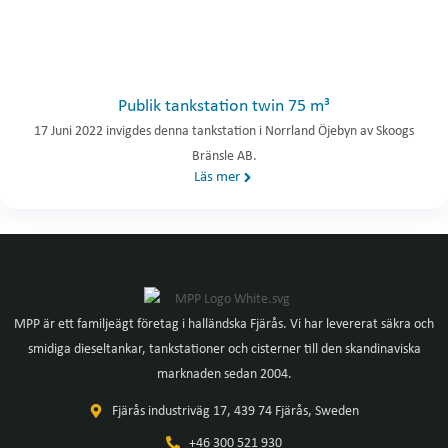
Publik tankstation twin 75 m³
17 Juni 2022 invigdes denna tankstation i Norrland Öjebyn av Skoogs
Bränsle AB.
Läs mer
MPP är ett familjeägt företag i halländska Fjärås. Vi har levererat säkra och
smidiga dieseltankar, tankstationer och cisterner till den skandinaviska
marknaden sedan 2004.
Fjärås industriväg 17, 439 74 Fjärås, Sweden
+46 300 521 930