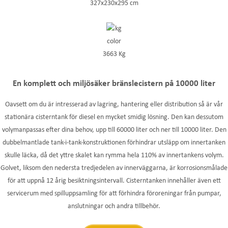
327x230x295 cm
3663 Kg
En komplett och miljösäker bränslecistern på 10000 liter
Oavsett om du är intresserad av lagring, hantering eller distribution så är vår
stationära cisterntank för diesel en mycket smidig lösning. Den kan dessutom
volymanpassas efter dina behov, upp till 60000 liter och ner till 10000 liter. Den
dubbelmantlade tank-i-tank-konstruktionen förhindrar utsläpp om innertanken
skulle läcka, då det yttre skalet kan rymma hela 110% av innertankens volym.
Golvet, liksom den nedersta tredjedelen av innerväggarna, är korrosionsmålade
för att uppnå 12 årig besiktningsintervall. Cisterntanken innehåller även ett
servicerum med spilluppsamling för att förhindra föroreningar från pumpar,
anslutningar och andra tillbehör.