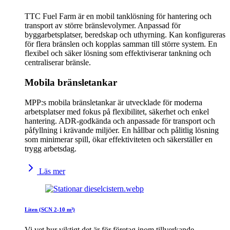
TTC Fuel Farm är en mobil tanklösning för hantering och
transport av större bränslevolymer. Anpassad för
byggarbetsplatser, beredskap och uthyrning. Kan konfigureras
för flera bränslen och kopplas samman till större system. En
flexibel och säker lösning som effektiviserar tankning och
centraliserar bränsle.
Mobila bränsletankar
MPP:s mobila bränsletankar är utvecklade för moderna
arbetsplatser med fokus på flexibilitet, säkerhet och enkel
hantering. ADR-godkända och anpassade för transport och
påfyllning i krävande miljöer. En hållbar och pålitlig lösning
som minimerar spill, ökar effektiviteten och säkerställer en
trygg arbetsdag.
Läs mer
Liten (SCN 2-10 m³)
Vi vet hur viktigt det är för företag inom tillverkande