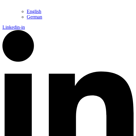
English
German
Linkedin-in