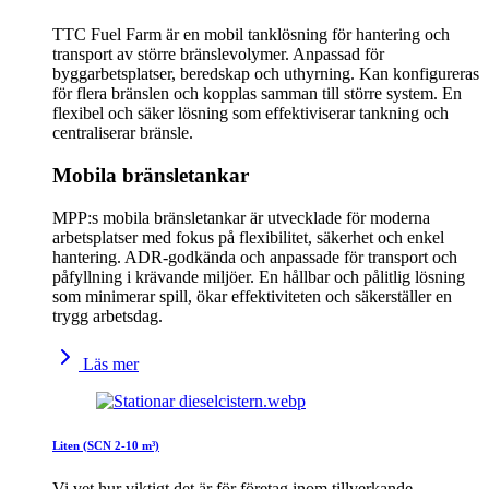
TTC Fuel Farm är en mobil tanklösning för hantering och
transport av större bränslevolymer. Anpassad för
byggarbetsplatser, beredskap och uthyrning. Kan konfigureras
för flera bränslen och kopplas samman till större system. En
flexibel och säker lösning som effektiviserar tankning och
centraliserar bränsle.
Mobila bränsletankar
MPP:s mobila bränsletankar är utvecklade för moderna
arbetsplatser med fokus på flexibilitet, säkerhet och enkel
hantering. ADR-godkända och anpassade för transport och
påfyllning i krävande miljöer. En hållbar och pålitlig lösning
som minimerar spill, ökar effektiviteten och säkerställer en
trygg arbetsdag.
Läs mer
Liten (SCN 2-10 m³)
Vi vet hur viktigt det är för företag inom tillverkande